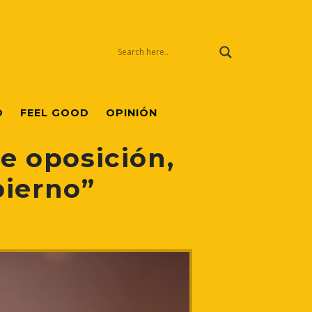
O
FEEL GOOD
OPINIÓN
se oposición,
bierno”