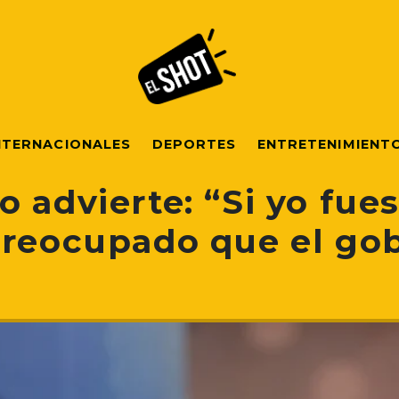
NTERNACIONALES
DEPORTES
ENTRETENIMIENT
o advierte: “Si yo fue
preocupado que el go