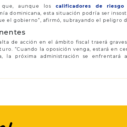
ó que, aunque los
calificadores de riesgo
 dominicana, esta situación podría ser insoste
 el gobierno”, afirmó, subrayando el peligro d
nentes
 falta de acción en el ámbito fiscal traerá gra
turo. “Cuando la oposición venga, estará en cer
, la próxima administración se enfrentará 
p
il
Share