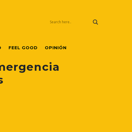
O
FEEL GOOD
OPINIÓN
mergencia
s