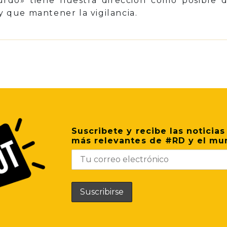
zurdo» tiene nuestra dirección como posible d
ay que mantener la vigilancia.
p
il
Share
Suscribete y recibe las noticias
más relevantes de #RD y el mu