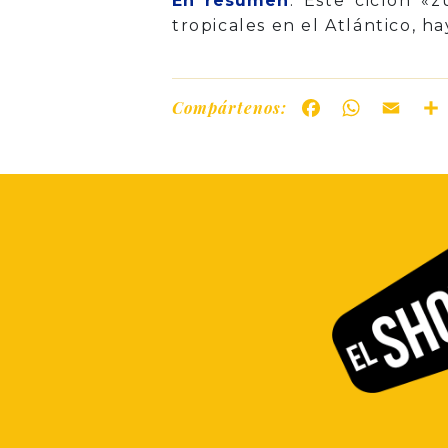
En resumen
: Este ciclón «
tropicales en el Atlántico, h
Compártenos:
Facebook
WhatsAp
Ema