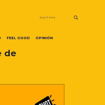
O
FEEL GOOD
OPINIÓN
e de