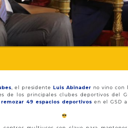
lubes
, el presidente
Luis Abinader
no vino con 
s de los principales clubes deportivos del G
y remozar 49 espacios deportivos
en el GSD a 
s centros multiusos son clave para mantener