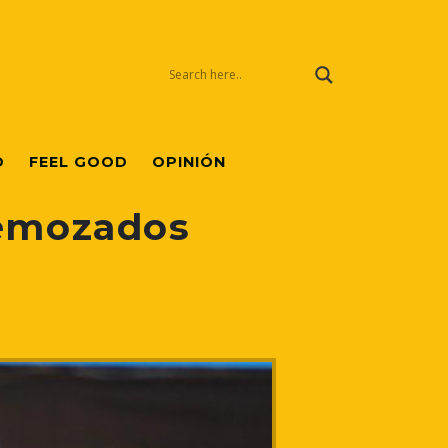
O
FEEL GOOD
OPINIÓN
remozados