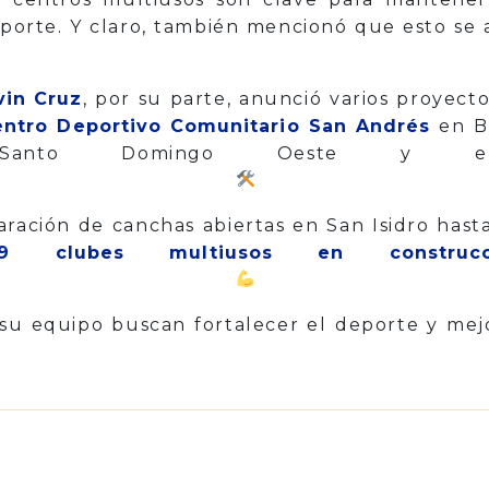
porte. Y claro, también mencionó que esto se a
vin Cruz
, por su parte, anunció varios proyect
entro Deportivo Comunitario San Andrés
en Bo
n Santo Domingo Oeste y el D
aración de canchas abiertas en San Isidro hast
9 clubes multiusos en construcc
su equipo buscan fortalecer el deporte y mejo
p
il
Share