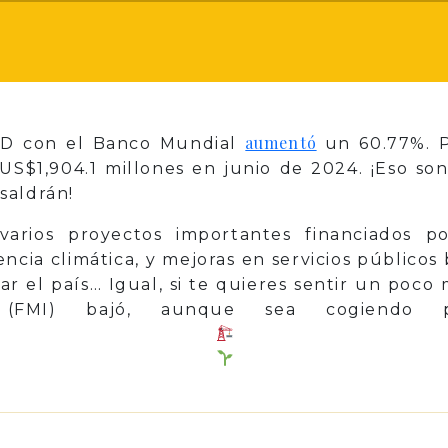
aumentó
 RD con el Banco Mundial
un 60.77%. P
 US$1,904.1 millones en junio de 2024. ¡Eso so
saldrán!
arios proyectos importantes financiados p
iencia climática, y mejoras en servicios públicos
r el país… Igual, si te quieres sentir un poco
al (FMI) bajó, aunque sea cogiendo 
p
il
Share