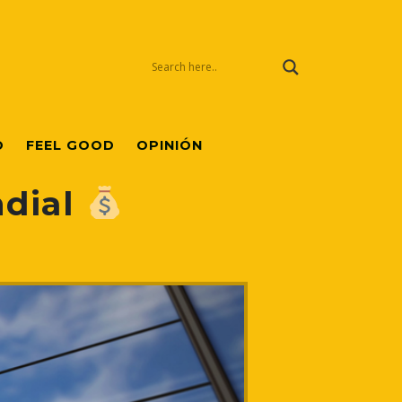
O
FEEL GOOD
OPINIÓN
ndial