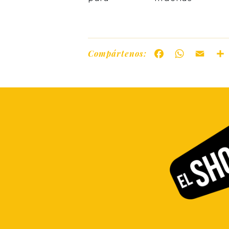
Compártenos:
Facebook
WhatsAp
Ema