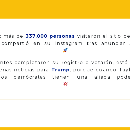
z: más de
337,000 personas
visitaron el sitio 
 compartió en su Instagram tras anuncia
ntes completaron su registro o votarán, está
enas noticias para
Trump
, porque cuando Taylo
los demócratas tienen una aliada pode
p
il
Share