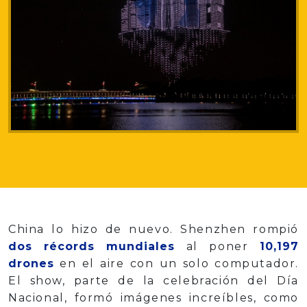
China lo hizo de nuevo. Shenzhen rompió
dos récords mundiales
al poner
10,197
drones
en el aire con un solo computador.
El show, parte de la celebración del Día
Nacional, formó imágenes increíbles, como