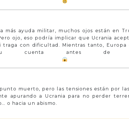
a más ayuda militar, muchos ojos están en T
Pero ojo, eso podría implicar que Ucrania acep
i traga con dificultad. Mientras tanto, Europ
 cuenta antes de asumi
 punto muerto, pero las tensiones están por la
te apurando a Ucrania para no perder terreno
o… o hacia un abismo.
p
il
Share