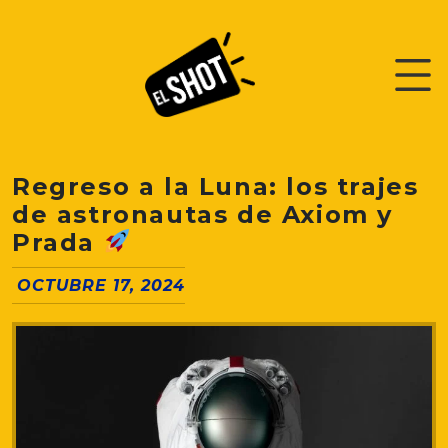
Regreso a la Luna: los trajes
de astronautas de Axiom y
Prada
OCTUBRE 17, 2024