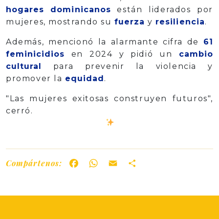
hogares dominicanos
están liderados por
mujeres, mostrando su
fuerza
y
resiliencia
.
Además, mencionó la alarmante cifra de
61
feminicidios
en 2024 y pidió un
cambio
cultural
para prevenir la violencia y
promover la
equidad
.
"Las mujeres exitosas construyen futuros",
cerró.
Compártenos:
Facebook
WhatsApp
Email
Share