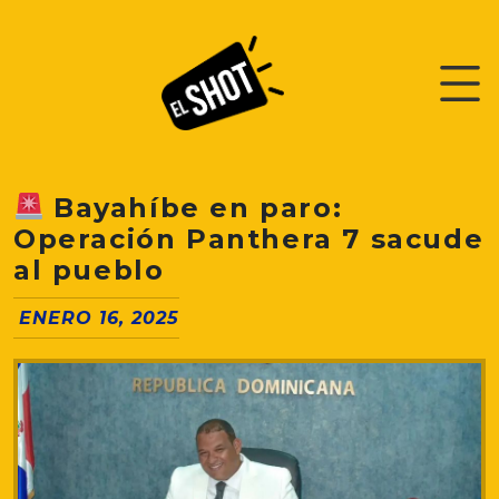
Bayahíbe en paro:
Operación Panthera 7 sacude
al pueblo
ENERO 16, 2025