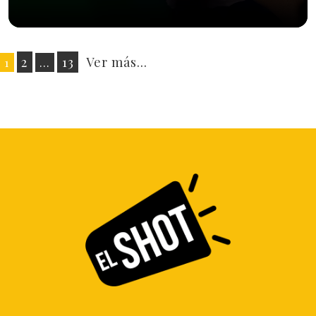
Posts
2
13
Ver más...
1
…
pagination