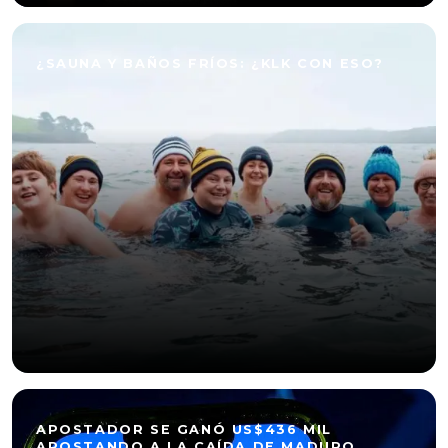
¿SAUNA Y BAÑOS FRÍOS: ¿KLK CON ESO?
APOSTADOR SE GANÓ US$436 MIL
APOSTANDO A LA CAÍDA DE MADURO…