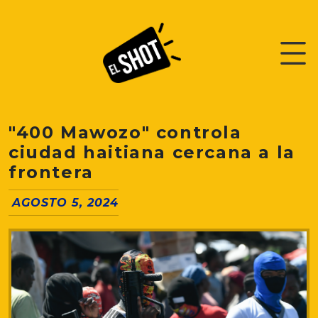
"400 Mawozo" controla
ciudad haitiana cercana a la
frontera
AGOSTO 5, 2024