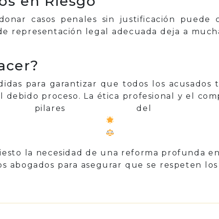
s en Riesgo
onar casos penales sin justificación puede 
de representación legal adecuada deja a mucha
acer?
idas para garantizar que todos los acusados
 debido proceso. La ética profesional y el com
ilares del sist
iesto la necesidad de una reforma profunda en e
los abogados para asegurar que se respeten l
p
il
Share