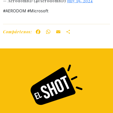
— AerodomRD (@AerodomRD)
July 19, 2024
#AERODOM #Microsoft
Compártenos:
Facebook
WhatsApp
Email
Share