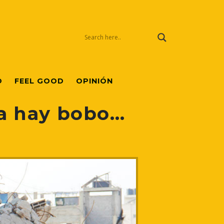
O
FEEL GOOD
OPINIÓN
ía hay bobo…