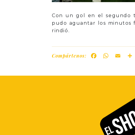
Con un gol en el segundo t
pudo aguantar los minutos f
rindió.
Compártenos:
Facebook
WhatsAp
Ema