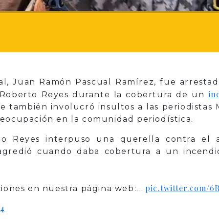
nal, Juan Ramón Pascual Ramírez, fue arresta
in
o Roberto Reyes durante la cobertura de un
ue también involucró insultos a las periodistas
reocupación en la comunidad periodística.
rto Reyes interpuso una querella contra el 
 agredió cuando daba cobertura a un incend
pic.twitter.com/6
aciones en nuestra página web:…
24