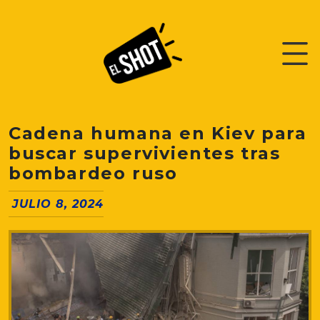
Cadena humana en Kiev para
buscar supervivientes tras
bombardeo ruso
JULIO 8, 2024