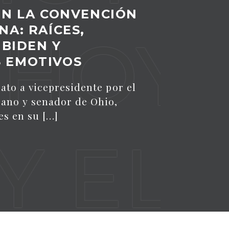
EN LA CONVENCIÓN
NA: RAÍCES,
HOY E
 BIDEN Y
 EMOTIVOS
ato a vicepresidente por el
cano y senador de Ohio,
es en su […]
EL S