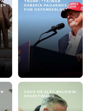
TÁ
TRUMP: "TAIWÁN
 EN
DEBERÍA PAGARNOS
POR DEFENDERLOS"
EN
CASO DE ALEC BALDWIN
DESESTIMADO