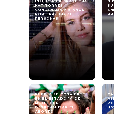
INFLUENCER BRASILEÑA
BI
KAT TORRES
SU
CONDENADA A 8 AÑOS
EN
POR TRÁFICO DE
PR
PERSONAS
PUEBLA SE CONVIERTE
CÁ
EN EL ESTADO 14 DE
AS
MÉXICO EN
PO
DESPENALIZAR EL
US
ABORTO