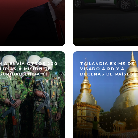
NIA ENVÍA OTROS 200
TAILANDIA EXIME DE
LICÍAS A MISIÓN DE
VISADO A RD Y A
GURIDAD EN HAITÍ
DECENAS DE PAÍSES