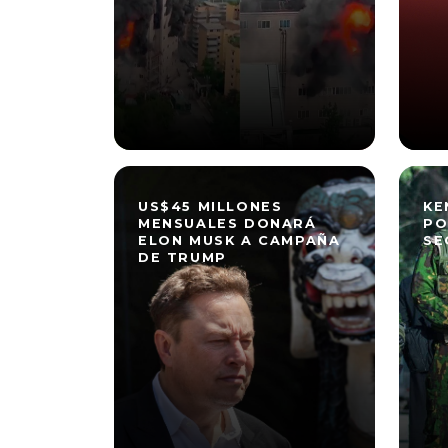
US$45 MILLONES
KE
MENSUALES DONARÁ
PO
ELON MUSK A CAMPAÑA
SE
DE TRUMP