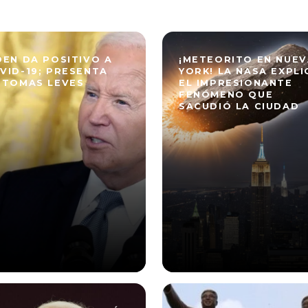
DEN DA POSITIVO A
¡METEORITO EN NUEV
VID-19; PRESENTA
YORK! LA NASA EXPLI
NTOMAS LEVES
EL IMPRESIONANTE
FENÓMENO QUE
SACUDIÓ LA CIUDAD