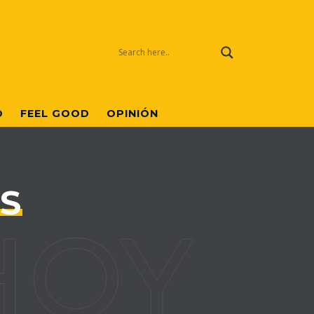
O
FEEL GOOD
OPINIÓN
S
OY EL