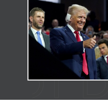
 SHO
T DE