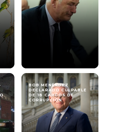
S
BOB MENÉNDEZ
DECLARADO CULPABLE
GO
DE 18 CARGOS DE
CORRUPCIÓN