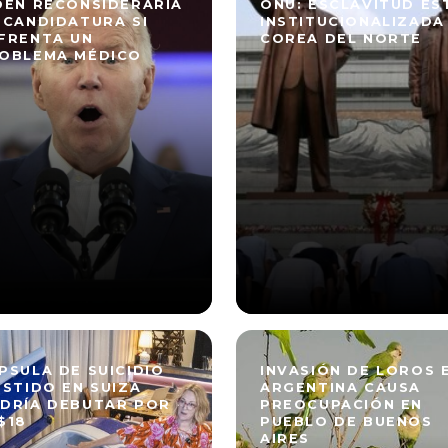
DEN RECONSIDERARÍA
ONU: ESCLAVITUD ES
 CANDIDATURA SI
INSTITUCIONALIZADA
FRENTA UN
COREA DEL NORTE
OBLEMA MÉDICO
PSULA DE SUICIDIO
INVASIÓN DE LOROS 
ISTIDO EN SUIZA
ARGENTINA CAUSA
DRÍA DEBUTAR POR
PREOCUPACIÓN EN
$18
PUEBLO DE BUENOS
AIRES