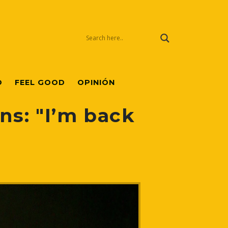
O
FEEL GOOD
OPINIÓN
ns: "I’m back