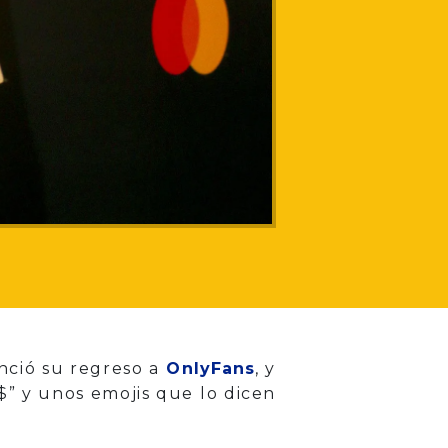
nció su regreso a
OnlyFans
, y
$” y unos emojis que lo dicen