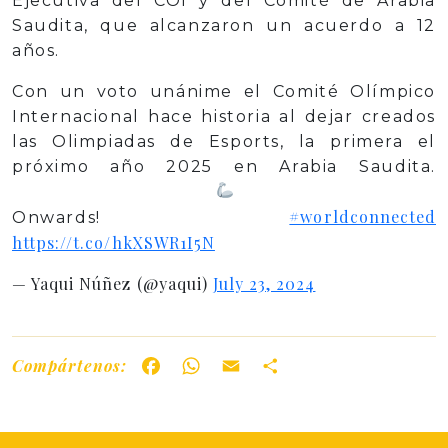
Ejecutiva del COI y del Comité de Arabia
Saudita, que alcanzaron un acuerdo a 12
años.
Con un voto unánime el Comité Olímpico
Internacional hace historia al dejar creados
las Olimpiadas de Esports, la primera el
próximo año 2025 en Arabia Saudita.
#worldconnected
Onwards!
https://t.co/hkXSWR1I5N
— Yaqui Núñez (@yaqui)
July 23, 2024
Compártenos:
Facebook
WhatsApp
Email
Share