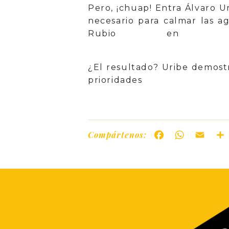
Pero, ¡chuap! Entra Álvaro U
necesario para calmar las a
Rubio en E
¿El resultado? Uribe demostr
prior
Compártenos:
Facebook
WhatsAp
Ema