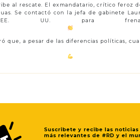
ribe al rescate. El exmandatario, crítico feroz 
guas. Se contactó con la jefa de gabinete Lau
E. UU. para frenar
ó que, a pesar de las diferencias políticas, cua
idades ca
p
il
Share
Suscribete y recibe las noticias
más relevantes de #RD y el mu