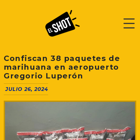
Confiscan 38 paquetes de
marihuana en aeropuerto
Gregorio Luperón
JULIO 26, 2024