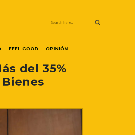
O
FEEL GOOD
OPINIÓN
ás del 35%
 Bienes