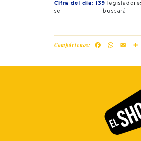
Cifra del día:
139
legisladore
se buscará
Compártenos:
Facebook
WhatsAp
Ema