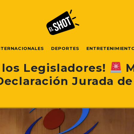
NTERNACIONALES
DEPORTES
ENTRETENIMIENT
 los Legisladores!
M
Declaración Jurada de