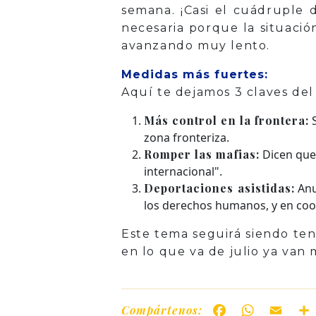
semana. ¡Casi el cuádruple 
necesaria porque la situació
avanzando muy lento.
Medidas más fuertes:
Aquí te dejamos 3 claves de
Más control en la frontera:
S
zona fronteriza.
Romper las mafias:
Dicen que 
internacional".
Deportaciones asistidas:
Anu
los derechos humanos, y en coo
Este tema seguirá siendo ten
en lo que va de julio ya van
Compártenos:
Facebook
WhatsAp
Ema