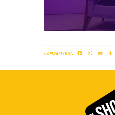
Compártenos:
Facebook
WhatsAp
Ema