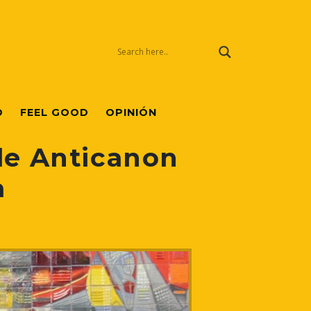
O
FEEL GOOD
OPINIÓN
de Anticanon
a