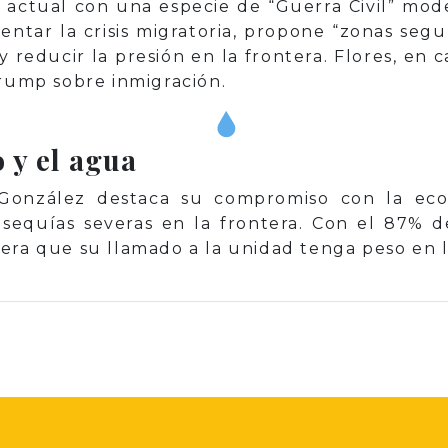
n actual con una especie de “Guerra Civil” mo
rentar la crisis migratoria, propone “zonas segu
 y reducir la presión en la frontera. Flores, e
Trump sobre inmigración.
 y el agua
 González destaca su compromiso con la eco
equías severas en la frontera. Con el 87% de
era que su llamado a la unidad tenga peso en l
p
il
Share