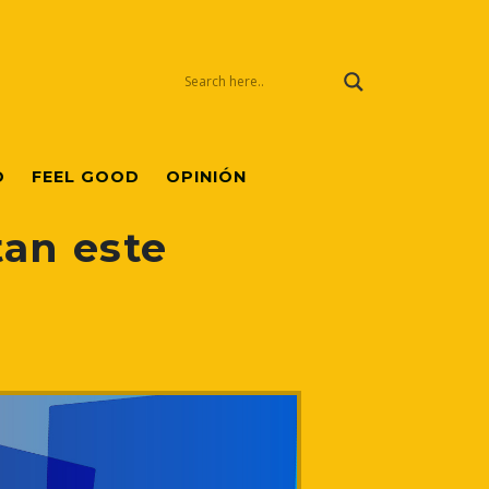
O
FEEL GOOD
OPINIÓN
tan este