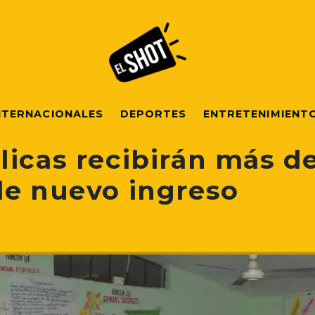
NTERNACIONALES
DEPORTES
ENTRETENIMIENT
icas recibirán más de
de nuevo ingreso