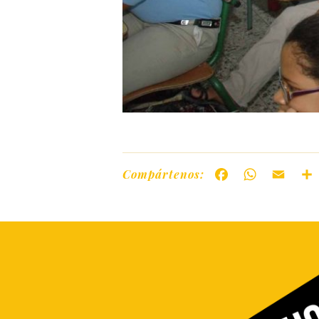
Compártenos:
Facebook
WhatsAp
Ema