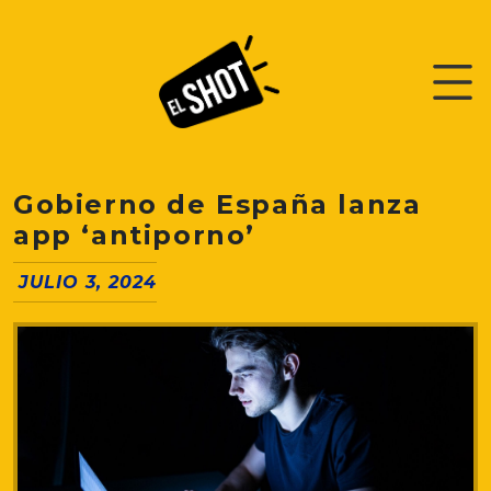
Gobierno de España lanza
app ‘antiporno’
JULIO 3, 2024