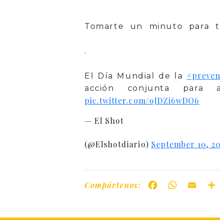
Tomarte un minuto para t
.
#preven
El Día Mundial de la
acción conjunta para
pic.twitter.com/oJDZi6wDO6
— El Shot
(@Elshotdiario)
September 10, 2
Compártenos:
Facebook
WhatsAp
Ema