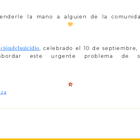
enderle la mano a alguien de la comunida
cióndelsuicidio
, celebrado el 10 de septiembre,
 abordar este urgente problema de s
024
p
il
Share