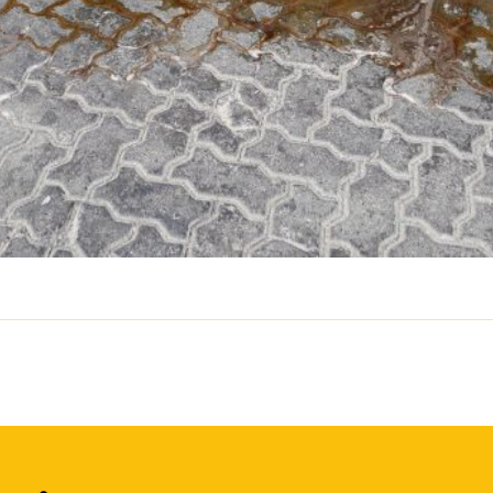
p
il
Share