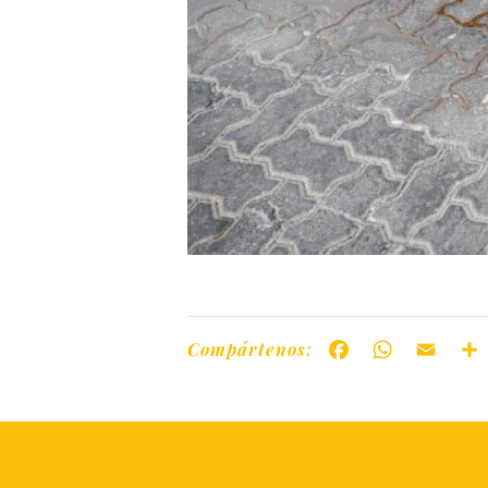
Compártenos:
Facebook
WhatsAp
Ema