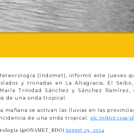
Meteorología (Indomet), informó este jueves q
slados y tronadas en La Altagracia, El Seibo
María Trinidad Sánchez y Sánchez Ramírez, 
ia de una onda tropical.
a mañana se activan las lluvias en las provincias
pic.twitter.com/
incidencia de una onda tropical.
eorología (@ONAMET_RDO)
August 29, 2024