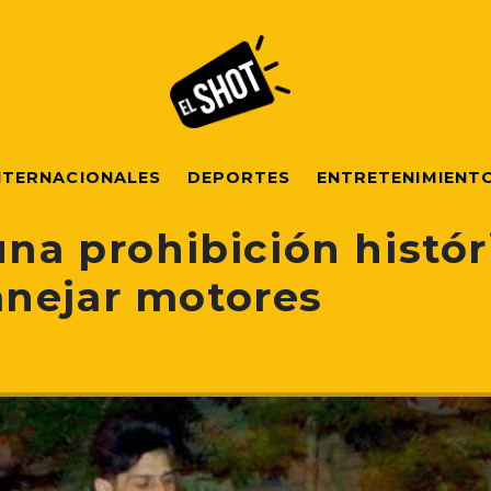
NTERNACIONALES
DEPORTES
ENTRETENIMIENT
una prohibición histór
nejar motores