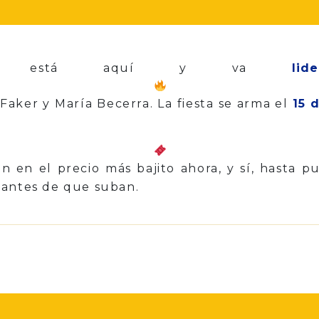
 ya está aquí y va
li
Faker y María Becerra. La fiesta se arma el
15 
n en el precio más bajito ahora, y sí, hasta p
 antes de que suban.
p
il
Share