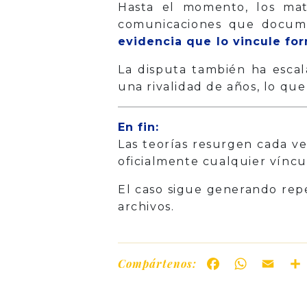
Hasta el momento, los mater
comunicaciones que documen
evidencia que lo vincule for
La disputa también ha esca
una rivalidad de años, lo qu
En fin:
Las teorías resurgen cada v
oficialmente cualquier víncul
El caso sigue generando repe
archivos.
Compártenos:
Facebook
WhatsAp
Ema