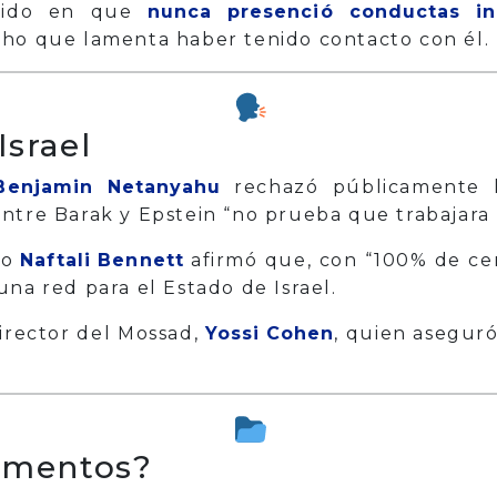
stido en que
nunca presenció conductas in
icho que lamenta haber tenido contacto con él.
Israel
Benjamin Netanyahu
rechazó públicamente la
ntre Barak y Epstein “no prueba que trabajara p
ro
Naftali Bennett
afirmó que, con “100% de cer
na red para el Estado de Israel.
irector del Mossad,
Yossi Cohen
, quien asegur
umentos?