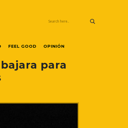
O
FEEL GOOD
OPINIÓN
abajara para
s