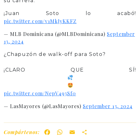
su carrera.
¡Juan Soto lo acabó!
pic.twitter.com/v1MkJyKKFZ
— MLB Dominicana (@MLBDominicana)
September
13, 2024
¿Chapuzón de walk-off para Soto?
¡CLARO QUE SÍ!
pic.twitter.com/NepV493Sf0
— LasMayores (@LasMayores)
September 13, 2024
Compártenos:
Facebook
WhatsApp
Email
Share