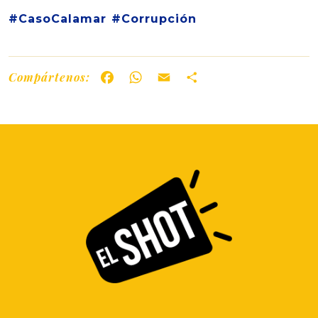
#CasoCalamar #Corrupción
Compártenos:
Facebook
WhatsApp
Email
Share