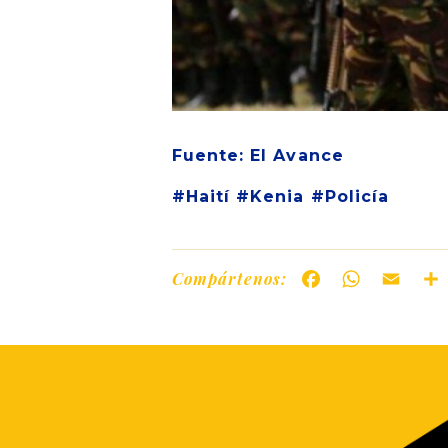
Fuente: El Avance
#Haití #Kenia #Policía
Compártenos:
Facebook
WhatsAp
Ema