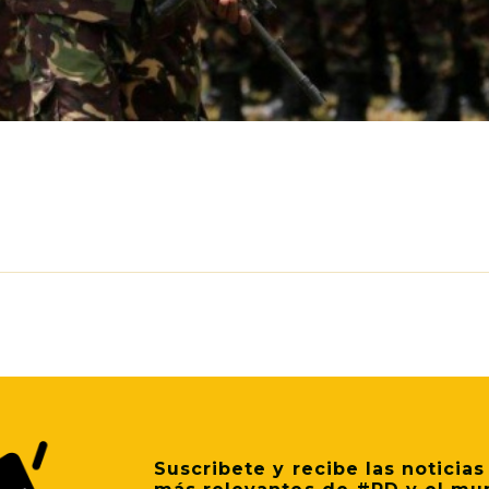
p
il
Share
Suscribete y recibe las noticias