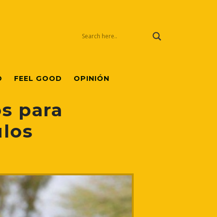
O
FEEL GOOD
OPINIÓN
os para
ulos