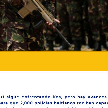
ití sigue enfrentando líos, pero hay avances
ara que 2,000 policías haitianos reciban capa