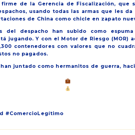
o firme de la Gerencia de Fiscalización, que s
spachos, usando todas las armas que les da 
rtaciones de China como chicle en zapato nue
ués del despacho han subido como espuma 
á jugando. Y con el Motor de Riesgo (MOR) a
,300 contenedores con valores que no cuadr
stos no pagados.
 han juntado como hermanitos de guerra, haci
tadores c
rd #ComercioLegítimo