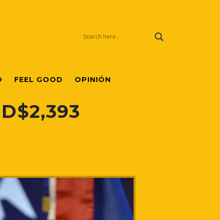
O
FEEL GOOD
OPINIÓN
RD$2,393