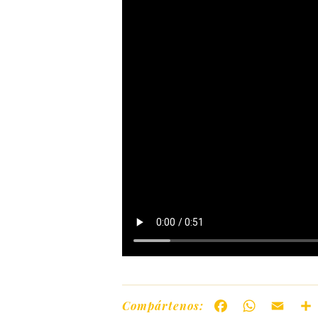
Compártenos:
Facebook
WhatsAp
Ema