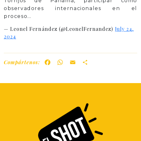
Torrijos de Panamá, participar como
observadores internacionales en el
proceso…
— Leonel Fernández (@LeonelFernandez)
July 24,
2024
Compártenos:
Facebook
WhatsApp
Email
Share