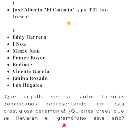
)
José Alberto "El Canario"
(¡qué TBT tan
fresco!
)
Eddy Herrera
J Noa
Magic Juan
Prince Royce
Redimi2
Vicente García
Janina Rosado
Los Ilegales
¡Qué orgullo ver a tantos talentos
dominicanos representando en esta
prestigiosa ceremonia! ¿Quiénes crees que
se llevarán el gramófono este año?