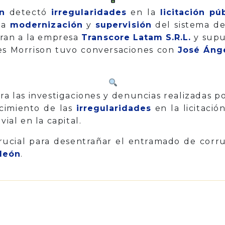
n
detectó
irregularidades
en la
licitación p
 la
modernización
y
supervisión
del sistema de
cran a la empresa
Transcore Latam S.R.L.
y supu
les Morrison tuvo conversaciones con
José Áng
ra las investigaciones y denuncias realizadas 
cimiento de las
irregularidades
en la licitació
vial en la capital.
crucial para desentrañar el entramado de corru
león
.
p
il
Share