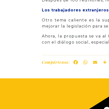
Después de 100 reuniones, no
Los trabajadores extranjeros
Otro tema caliente es la sup
mejorar la legislación para s
Ahora, la propuesta se va al
con el diálogo social, espec
Compártenos:
Facebook
WhatsAp
Ema