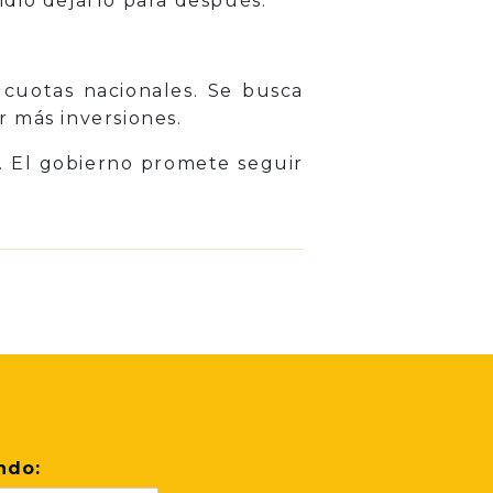
dió dejarlo para después.
s cuotas nacionales. Se busca
r más inversiones.
n. El gobierno promete seguir
ndo: