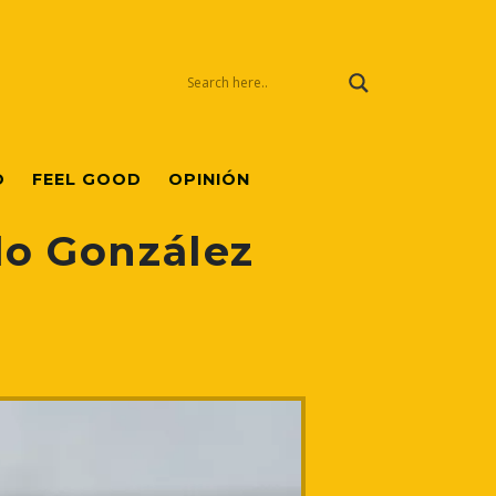
O
FEEL GOOD
OPINIÓN
do González