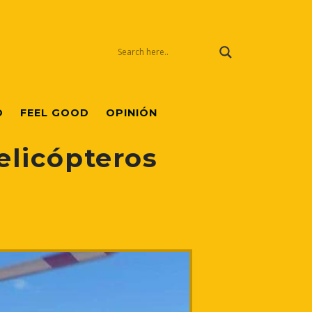
O
FEEL GOOD
OPINIÓN
elicópteros