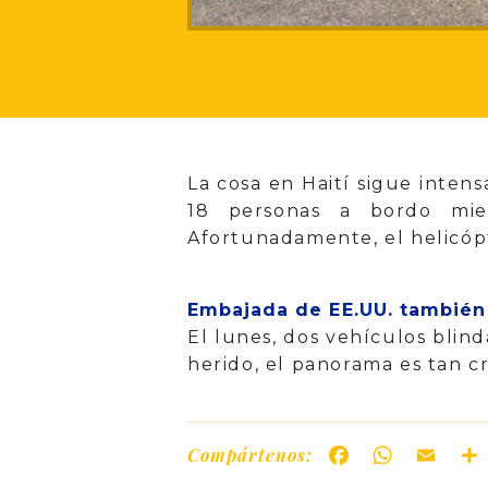
La cosa en Haití sigue inten
18 personas a bordo mien
Afortunadamente, el helicópt
Embajada de EE.UU. también 
El lunes, dos vehículos bli
herido, el panorama es tan cr
Compártenos:
Facebook
WhatsAp
Ema