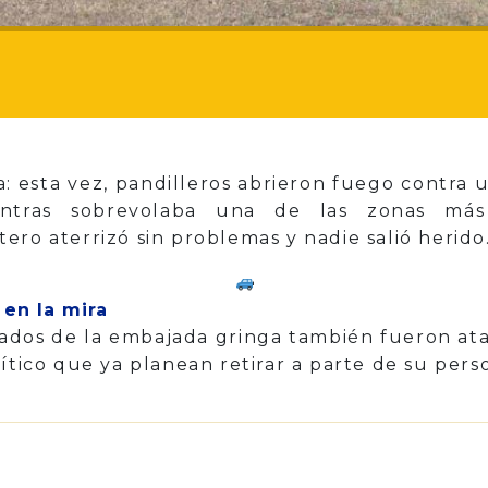
sa: esta vez, pandilleros abrieron fuego contra
tras sobrevolaba una de las zonas más 
ero aterrizó sin problemas y nadie salió herido
en la mira
ndados de la embajada gringa también fueron at
ítico que ya planean retirar a parte de su pers
p
il
Share